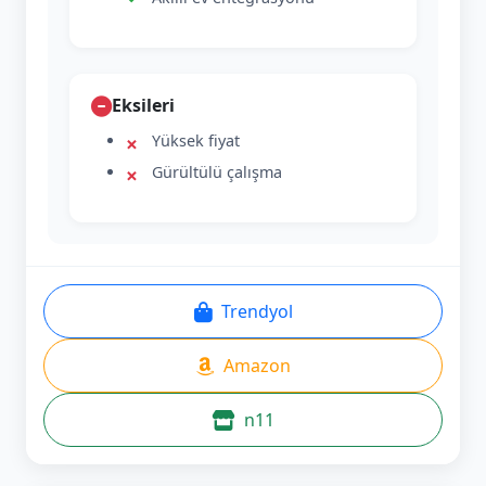
Eksileri
Yüksek fiyat
Gürültülü çalışma
Trendyol
Amazon
n11