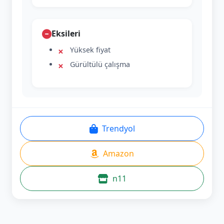
Eksileri
Yüksek fiyat
Gürültülü çalışma
Trendyol
Amazon
n11