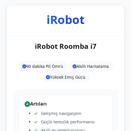
iRobot
iRobot Roomba i7
90 dakika Pil Ömrü
Akıllı Haritalama
Yüksek Emiş Gücü
Artıları
Gelişmiş navigasyon
Güçlü temizlik performansı
Akıllı ev entegrasyonu