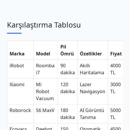
Karşılaştırma Tablosu
Pil
Marka
Model
Ömrü
Özellikler
Fiyat
iRobot
Roomba
90
Akıllı
4000
i7
dakika
Haritalama
TL
Xiaomi
Mi
120
Lazer
3000
Robot
dakika
Navigasyon
TL
Vacuum
Roborock
S6 MaxV
180
AI Görüntü
5000
dakika
Tanıma
TL
Ecovacs
Deebot
150
Otomatik
4500