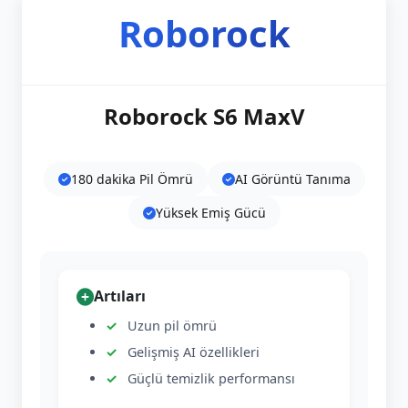
Roborock
Roborock S6 MaxV
180 dakika Pil Ömrü
AI Görüntü Tanıma
Yüksek Emiş Gücü
Artıları
Uzun pil ömrü
Gelişmiş AI özellikleri
Güçlü temizlik performansı