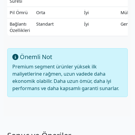
Süresi
Pil Ömrü
Orta
İyi
Mükem
Bağlantı
Standart
İyi
Geniş
Özellikleri
Önemli Not
Premium segment ürünler yüksek ilk
maliyetlerine rağmen, uzun vadede daha
ekonomik olabilir. Daha uzun ömür, daha iyi
performans ve daha kapsamlı garanti sunarlar.