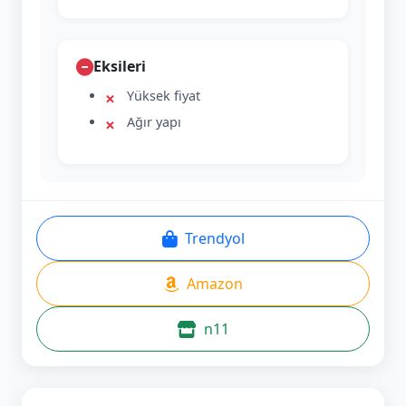
Eksileri
Yüksek fiyat
Ağır yapı
Trendyol
Amazon
n11