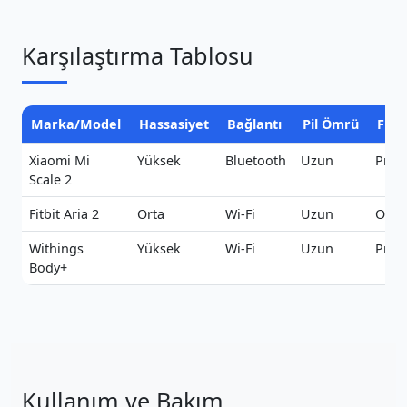
Karşılaştırma Tablosu
Marka/Model
Hassasiyet
Bağlantı
Pil Ömrü
Fiya
Xiaomi Mi
Yüksek
Bluetooth
Uzun
Pre
Scale 2
Fitbit Aria 2
Orta
Wi-Fi
Uzun
Orta
Withings
Yüksek
Wi-Fi
Uzun
Pre
Body+
Kullanım ve Bakım