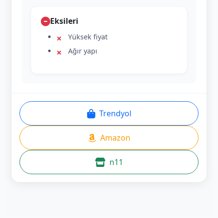
Eksileri
Yüksek fiyat
Ağır yapı
Trendyol
Amazon
n11