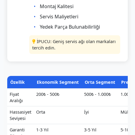
Montaj Kalitesi
Servis Maliyetleri
Yedek Parça Bulunabilirliği
İPUCU: Geniş servis ağı olan markaları
tercih edin.
Özellik
Ekonomik Segment
Orta Segment
Premi
Fiyat
200₺ - 500₺
500₺ - 1.000₺
1.000₺ 
Aralığı
Hassasiyet
Orta
İyi
Mükem
Seviyesi
Garanti
1-3 Yıl
3-5 Yıl
5-10 Yı