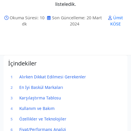
listeledik.
Okuma Süresi: 10
Son Güncelleme: 20 Mart
Ümit
dk
2024
KÖSE
İçindekiler
Alırken Dikkat Edilmesi Gerekenler
1
En İyi Baskül Markaları
2
Karşılaştırma Tablosu
3
Kullanım ve Bakım
4
Özellikler ve Teknolojiler
5
Fiyat/Performans Analizi
6