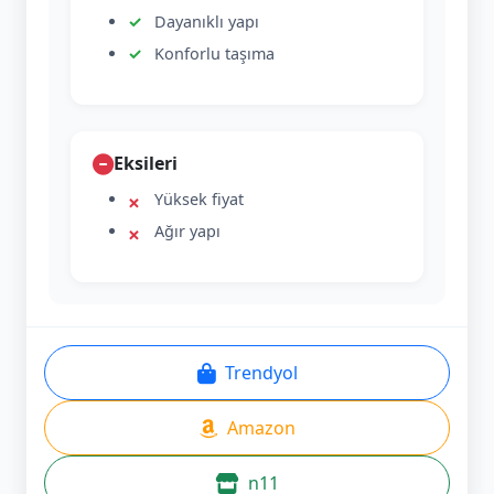
Dayanıklı yapı
Konforlu taşıma
Eksileri
Yüksek fiyat
Ağır yapı
Trendyol
Amazon
n11