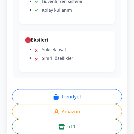
Güvenli fren sistemi
Kolay kullanım
Eksileri
Yüksek fiyat
Sınırlı özellikler
Trendyol
Amazon
n11