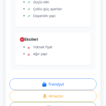
Güçlü etki
Çoklu güç ayarları
Dayanıklı yapı
Eksileri
Yüksek fiyat
Ağır yapı
Trendyol
Amazon