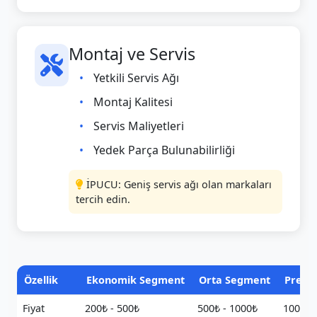
Montaj ve Servis
Yetkili Servis Ağı
Montaj Kalitesi
Servis Maliyetleri
Yedek Parça Bulunabilirliği
İPUCU: Geniş servis ağı olan markaları
tercih edin.
Özellik
Ekonomik Segment
Orta Segment
Premi
Fiyat
200₺ - 500₺
500₺ - 1000₺
1000₺ 