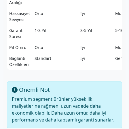
Aralığı
Hassasiyet
Orta
İyi
Mükem
Seviyesi
Garanti
1-3 Yıl
3-5 Yıl
5-10 Yı
Süresi
Pil Ömrü
Orta
İyi
Mükem
Bağlantı
Standart
İyi
Geniş
Özellikleri
Önemli Not
Premium segment ürünler yüksek ilk
maliyetlerine rağmen, uzun vadede daha
ekonomik olabilir. Daha uzun ömür, daha iyi
performans ve daha kapsamlı garanti sunarlar.